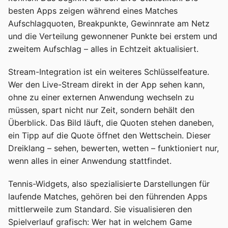
besten Apps zeigen während eines Matches
Aufschlagquoten, Breakpunkte, Gewinnrate am Netz
und die Verteilung gewonnener Punkte bei erstem und
zweitem Aufschlag – alles in Echtzeit aktualisiert.
Stream-Integration ist ein weiteres Schlüsselfeature.
Wer den Live-Stream direkt in der App sehen kann,
ohne zu einer externen Anwendung wechseln zu
müssen, spart nicht nur Zeit, sondern behält den
Überblick. Das Bild läuft, die Quoten stehen daneben,
ein Tipp auf die Quote öffnet den Wettschein. Dieser
Dreiklang – sehen, bewerten, wetten – funktioniert nur,
wenn alles in einer Anwendung stattfindet.
Tennis-Widgets, also spezialisierte Darstellungen für
laufende Matches, gehören bei den führenden Apps
mittlerweile zum Standard. Sie visualisieren den
Spielverlauf grafisch: Wer hat in welchem Game