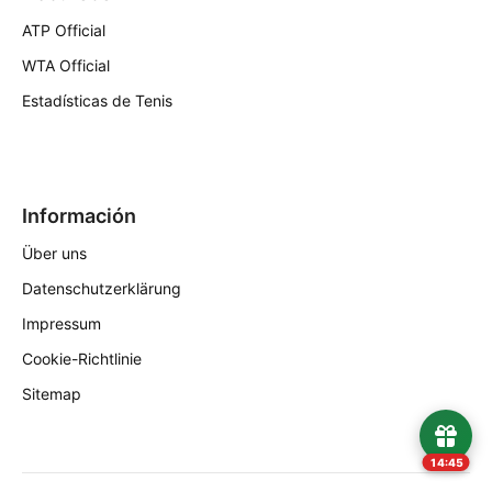
ATP Official
WTA Official
Estadísticas de Tenis
Información
Über uns
Datenschutzerklärung
Impressum
Cookie-Richtlinie
Sitemap
14:45