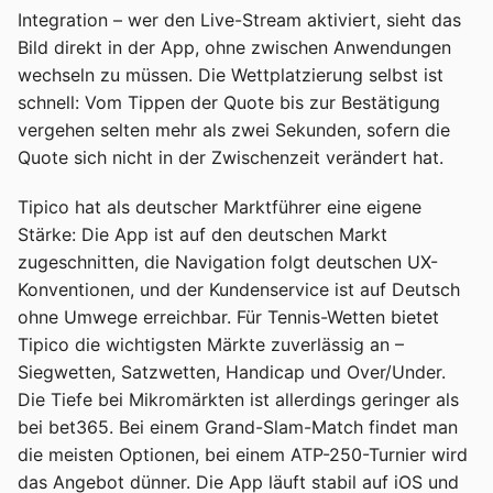
Integration – wer den Live-Stream aktiviert, sieht das
Bild direkt in der App, ohne zwischen Anwendungen
wechseln zu müssen. Die Wettplatzierung selbst ist
schnell: Vom Tippen der Quote bis zur Bestätigung
vergehen selten mehr als zwei Sekunden, sofern die
Quote sich nicht in der Zwischenzeit verändert hat.
Tipico hat als deutscher Marktführer eine eigene
Stärke: Die App ist auf den deutschen Markt
zugeschnitten, die Navigation folgt deutschen UX-
Konventionen, und der Kundenservice ist auf Deutsch
ohne Umwege erreichbar. Für Tennis-Wetten bietet
Tipico die wichtigsten Märkte zuverlässig an –
Siegwetten, Satzwetten, Handicap und Over/Under.
Die Tiefe bei Mikromärkten ist allerdings geringer als
bei bet365. Bei einem Grand-Slam-Match findet man
die meisten Optionen, bei einem ATP-250-Turnier wird
das Angebot dünner. Die App läuft stabil auf iOS und