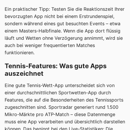
Ein praktischer Tipp: Testen Sie die Reaktionszeit Ihrer
bevorzugten App nicht bei einem Erstrundenspiel,
sondern während eines gut besuchten Events – etwa
einem Masters-Halbfinale. Wenn die App dort flüssig
läuft und Wetten ohne Verzögerung annimmt, wird sie
auch bei weniger frequentierten Matches
funktionieren.
Tennis-Features: Was gute Apps
auszeichnet
Eine gute Tennis-Wett-App unterscheidet sich von
einer durchschnittlichen Sportwetten-App durch
Features, die auf die Besonderheiten des Tennissports
zugeschnitten sind. Sportradar generiert rund 1.500
Mikro-Märkte pro ATP-Match – diese Datenmenge
muss eine App verarbeiten und übersichtlich darstellen
können. Das beginnt bei den Live-Statistiken: Die