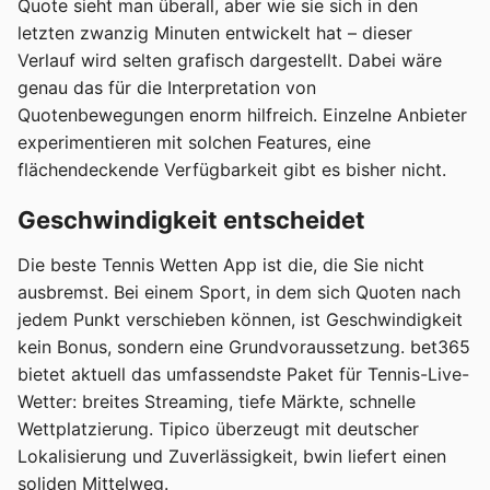
Quote sieht man überall, aber wie sie sich in den
letzten zwanzig Minuten entwickelt hat – dieser
Verlauf wird selten grafisch dargestellt. Dabei wäre
genau das für die Interpretation von
Quotenbewegungen enorm hilfreich. Einzelne Anbieter
experimentieren mit solchen Features, eine
flächendeckende Verfügbarkeit gibt es bisher nicht.
Geschwindigkeit entscheidet
Die beste Tennis Wetten App ist die, die Sie nicht
ausbremst. Bei einem Sport, in dem sich Quoten nach
jedem Punkt verschieben können, ist Geschwindigkeit
kein Bonus, sondern eine Grundvoraussetzung. bet365
bietet aktuell das umfassendste Paket für Tennis-Live-
Wetter: breites Streaming, tiefe Märkte, schnelle
Wettplatzierung. Tipico überzeugt mit deutscher
Lokalisierung und Zuverlässigkeit, bwin liefert einen
soliden Mittelweg.