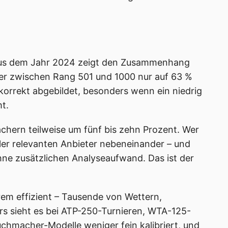
s dem Jahr 2024 zeigt den Zusammenhang
ler zwischen Rang 501 und 1000 nur auf 63 %
orrekt abgebildet, besonders wenn ein niedrig
t.
hern teilweise um fünf bis zehn Prozent. Wer
ller relevanten Anbieter nebeneinander – und
hne zusätzlichen Analyseaufwand. Das ist der
trem effizient – Tausende von Wettern,
ers sieht es bei ATP-250-Turnieren, WTA-125-
Buchmacher-Modelle weniger fein kalibriert, und