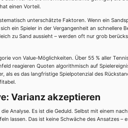
at einen Vorteil.
stematisch unterschätzte Faktoren. Wenn ein Sandspez
 sich ein Spieler in der Vergangenheit an schnellere 
ich zu Sand aussieht – werden oft nur grob berücksic
egorie von Value-Möglichkeiten. Über 55 % aller Tenni
eld reagieren Quoten algorithmisch auf Spielereigni
r, als es das langfristige Spielpotenzial des Rücksta
itabel.
ve: Varianz akzeptieren
t die Analyse. Es ist die Geduld. Selbst mit einem nac
ifeln lassen. Das ist keine Schwäche des Ansatzes – es