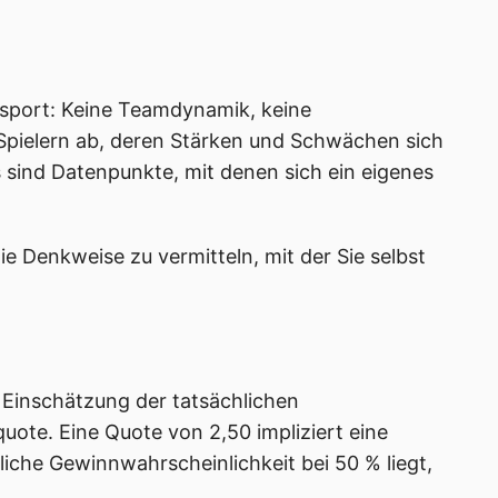
alsport: Keine Teamdynamik, keine
Spielern ab, deren Stärken und Schwächen sich
s sind Datenpunkte, mit denen sich ein eigenes
die Denkweise zu vermitteln, mit der Sie selbst
ne Einschätzung der tatsächlichen
quote. Eine Quote von 2,50 impliziert eine
iche Gewinnwahrscheinlichkeit bei 50 % liegt,