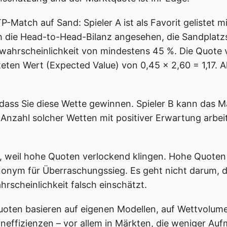
P-Match auf Sand: Spieler A ist als Favorit gelistet mi
h die Head-to-Head-Bilanz angesehen, die Sandplatzst
nwahrscheinlichkeit von mindestens 45 %. Die Quote v
ten Wert (Expected Value) von 0,45 × 2,60 = 1,17. Alle
dass Sie diese Wette gewinnen. Spieler B kann das Ma
 Anzahl solcher Wetten mit positiver Erwartung arbei
en, weil hohe Quoten verlockend klingen. Hohe Quoten
ynonym für Überraschungssieg. Es geht nicht darum,
hrscheinlichkeit falsch einschätzt.
Quoten basieren auf eigenen Modellen, auf Wettvolu
neffizienzen – vor allem in Märkten, die weniger A