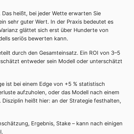
. Das heißt, bei jeder Wette erwarten Sie
in sehr guter Wert. In der Praxis bedeutet es
Varianz glättet sich erst über Hunderte von
ells seriös bewerten kann.
teilt durch den Gesamteinsatz. Ein ROI von 3–5
rschätzt entweder sein Modell oder unterschätzt
e ist bei einem Edge von +5 % statistisch
Verluste aufzuholen, oder das Modell nach einem
sziplin heißt hier: an der Strategie festhalten,
inschätzung, Ergebnis, Stake – kann nach einigen
l.