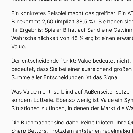
Ein konkretes Beispiel macht das greifbar. Ein AT
B bekommt 2,60 (implizit 38,5 %). Sie haben sic
Ihr Ergebnis: Spieler B hat auf Sand eine Gewin
Wahrscheinlichkeit von 45 % ergibt einen erwarte
Value.
Der entscheidende Punkt: Value bedeutet nicht, 
bedeutet, dass Sie bei einer ausreichend großen
Summe aller Entscheidungen ist das Signal.
Was Value nicht ist: blind auf Außenseiter setz
sondern Lotterie. Ebenso wenig ist Value ein S
Situationen zu finden, in denen der Markt die Wa
Die Buchmacher sind dabei keine Idioten. Ihre 
Sharp Bettors. Trotzdem entstehen regelmäßig I