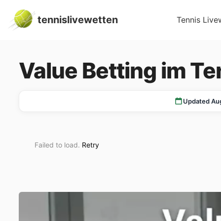
tennislivewetten
Tennis Live
Value Betting im T
Updated Au
Failed to load.
Retry